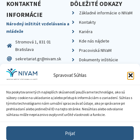
KONTAKTNÉ
DÔLEŽITÉ ODKAZY
Základné informácie o NIVaM
INFORMÁCIE
Kontakty
Národný inštitút vzdelávania a
mládeže
Kariéra
Kde nás nájdete
Stromová 1, 831 01
Bratislava
Pracoviská NIVaM
sekretariat.gr@nivam.sk
Dokumenty inštitúcie
IČO: 00164348
Knižnica
Spravovať Súhlas
DIČ: 2020798714
Na poskytovanie tých najlepších skúseností používame technológie, ako sú
súbory cookie na ukladanie a/alebo prístup k informáciám o zariadení. Súhlas s
týmito technológiami nám umožní spracovávať údaje, ako je správanie pri
prehliadaní alebo jedinečné ID na tejto stránke. Nesúhlas alebo odvolanie
Zásady ochrany súkromia
súhlasu môže nepriaznivo ovplyvniť určité vlastnosti a funkcie.
Vyhlásenie o prístupnosti
Prijať
Sprístupnenie informácií