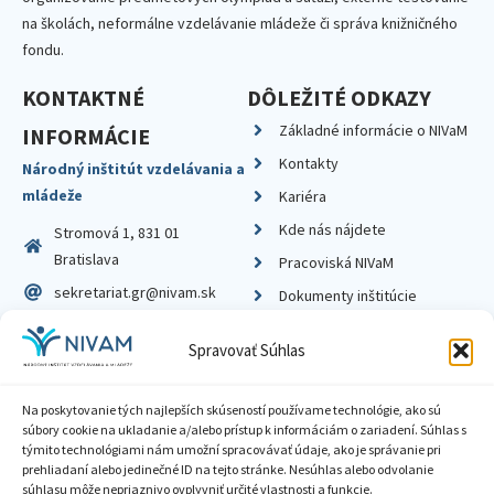
na školách, neformálne vzdelávanie mládeže či správa knižničného
fondu.
KONTAKTNÉ
DÔLEŽITÉ ODKAZY
Základné informácie o NIVaM
INFORMÁCIE
Kontakty
Národný inštitút vzdelávania a
mládeže
Kariéra
Kde nás nájdete
Stromová 1, 831 01
Bratislava
Pracoviská NIVaM
sekretariat.gr@nivam.sk
Dokumenty inštitúcie
IČO: 00164348
Knižnica
Spravovať Súhlas
DIČ: 2020798714
Na poskytovanie tých najlepších skúseností používame technológie, ako sú
súbory cookie na ukladanie a/alebo prístup k informáciám o zariadení. Súhlas s
týmito technológiami nám umožní spracovávať údaje, ako je správanie pri
prehliadaní alebo jedinečné ID na tejto stránke. Nesúhlas alebo odvolanie
Zásady ochrany súkromia
súhlasu môže nepriaznivo ovplyvniť určité vlastnosti a funkcie.