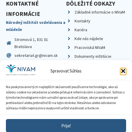
KONTAKTNÉ
DÔLEŽITÉ ODKAZY
Základné informácie o NIVaM
INFORMÁCIE
Kontakty
Národný inštitút vzdelávania a
mládeže
Kariéra
Kde nás nájdete
Stromová 1, 831 01
Bratislava
Pracoviská NIVaM
sekretariat.gr@nivam.sk
Dokumenty inštitúcie
IČO: 00164348
Knižnica
Spravovať Súhlas
DIČ: 2020798714
Na poskytovanie tých najlepších skúseností používame technológie, ako sú
súbory cookie na ukladanie a/alebo prístup k informáciám o zariadení. Súhlas s
týmito technológiami nám umožní spracovávať údaje, ako je správanie pri
prehliadaní alebo jedinečné ID na tejto stránke. Nesúhlas alebo odvolanie
Zásady ochrany súkromia
súhlasu môže nepriaznivo ovplyvniť určité vlastnosti a funkcie.
Vyhlásenie o prístupnosti
Prijať
Sprístupnenie informácií