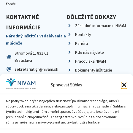
fondu.
KONTAKTNÉ
DÔLEŽITÉ ODKAZY
Základné informácie o NIVaM
INFORMÁCIE
Kontakty
Národný inštitút vzdelávania a
mládeže
Kariéra
Kde nás nájdete
Stromová 1, 831 01
Bratislava
Pracoviská NIVaM
sekretariat.gr@nivam.sk
Dokumenty inštitúcie
IČO: 00164348
Knižnica
Spravovať Súhlas
DIČ: 2020798714
Na poskytovanie tých najlepších skúseností používame technológie, ako sú
súbory cookie na ukladanie a/alebo prístup k informáciám o zariadení. Súhlas s
týmito technológiami nám umožní spracovávať údaje, ako je správanie pri
prehliadaní alebo jedinečné ID na tejto stránke. Nesúhlas alebo odvolanie
Zásady ochrany súkromia
súhlasu môže nepriaznivo ovplyvniť určité vlastnosti a funkcie.
Vyhlásenie o prístupnosti