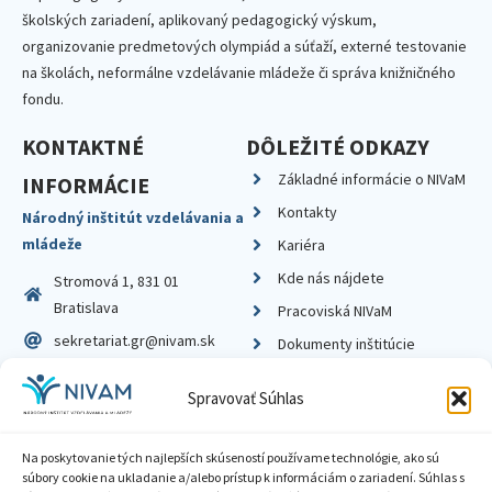
školských zariadení, aplikovaný pedagogický výskum,
organizovanie predmetových olympiád a súťaží, externé testovanie
na školách, neformálne vzdelávanie mládeže či správa knižničného
fondu.
KONTAKTNÉ
DÔLEŽITÉ ODKAZY
Základné informácie o NIVaM
INFORMÁCIE
Kontakty
Národný inštitút vzdelávania a
mládeže
Kariéra
Kde nás nájdete
Stromová 1, 831 01
Bratislava
Pracoviská NIVaM
sekretariat.gr@nivam.sk
Dokumenty inštitúcie
IČO: 00164348
Knižnica
Spravovať Súhlas
DIČ: 2020798714
Na poskytovanie tých najlepších skúseností používame technológie, ako sú
súbory cookie na ukladanie a/alebo prístup k informáciám o zariadení. Súhlas s