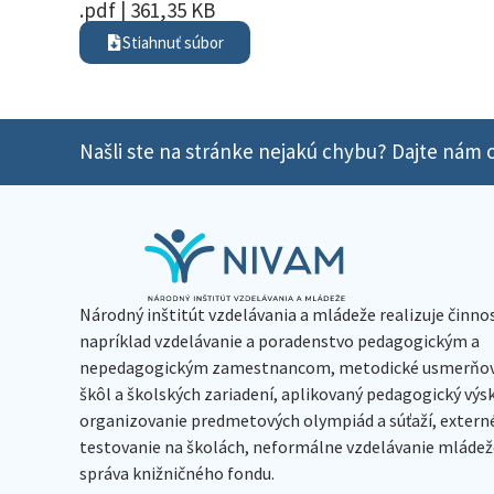
.pdf | 361,35 KB
Stiahnuť súbor
Našli ste na stránke nejakú chybu? Dajte nám o
Národný inštitút vzdelávania a mládeže realizuje činno
napríklad vzdelávanie a poradenstvo pedagogickým a
nepedagogickým zamestnancom, metodické usmerňov
škôl a školských zariadení, aplikovaný pedagogický vý
organizovanie predmetových olympiád a súťaží, extern
testovanie na školách, neformálne vzdelávanie mládeže
správa knižničného fondu.