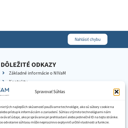
Nahlásiť chybu
DÔLEŽITÉ ODKAZY
Základné informácie o NIVaM
Kontakty
Kariéra
Spravovať Súhlas
Kde nás nájdete
Pracoviská NIVaM
nie tých najlepších skúseností používame technológie, ako sú súbory cookie na
alebo prístup k informáciám o zariadení. Súhlas s týmito technológiami nám
Dokumenty inštitúcie
vávať údaje, ako je správanie pri prehliadaní alebo jedinečné ID na tejto stránke.
o odvolanie súhlasu môže nepriaznivo ovplyvniť určité vlastnosti a funkcie.
Knižnica