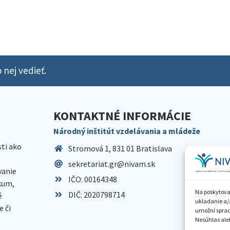
 nej vedieť.
KONTAKTNÉ INFORMÁCIE
Národný inštitút vzdelávania a mládeže
sti ako
Stromová 1, 831 01 Bratislava
sekretariat.gr@nivam.sk
anie
IČO: 00164348
skum,
Na poskytova
DIČ: 2020798714
é
ukladanie a/
 či
umožní spraco
Nesúhlas aleb