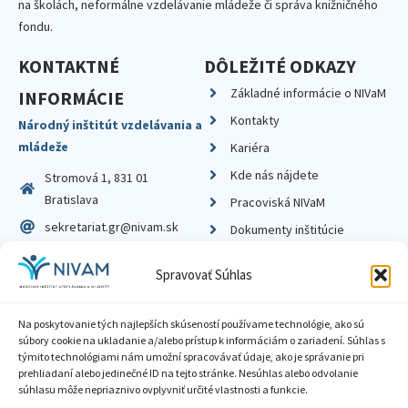
na školách, neformálne vzdelávanie mládeže či správa knižničného
fondu.
KONTAKTNÉ
DÔLEŽITÉ ODKAZY
Základné informácie o NIVaM
INFORMÁCIE
Kontakty
Národný inštitút vzdelávania a
mládeže
Kariéra
Kde nás nájdete
Stromová 1, 831 01
Bratislava
Pracoviská NIVaM
sekretariat.gr@nivam.sk
Dokumenty inštitúcie
IČO: 00164348
Knižnica
Spravovať Súhlas
DIČ: 2020798714
Na poskytovanie tých najlepších skúseností používame technológie, ako sú
súbory cookie na ukladanie a/alebo prístup k informáciám o zariadení. Súhlas s
týmito technológiami nám umožní spracovávať údaje, ako je správanie pri
prehliadaní alebo jedinečné ID na tejto stránke. Nesúhlas alebo odvolanie
Zásady ochrany súkromia
súhlasu môže nepriaznivo ovplyvniť určité vlastnosti a funkcie.