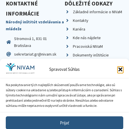
KONTAKTNÉ
DÔLEŽITÉ ODKAZY
Základné informácie o NIVaM
INFORMÁCIE
Kontakty
Národný inštitút vzdelávania a
mládeže
Kariéra
Kde nás nájdete
Stromová 1, 831 01
Bratislava
Pracoviská NIVaM
sekretariat.gr@nivam.sk
Dokumenty inštitúcie
IČO: 00164348
Knižnica
Spravovať Súhlas
DIČ: 2020798714
Na poskytovanie tých najlepších skúseností používame technológie, ako sú
súbory cookie na ukladanie a/alebo prístup k informáciám o zariadení. Súhlas s
týmito technológiami nám umožní spracovávať údaje, ako je správanie pri
prehliadaní alebo jedinečné ID na tejto stránke. Nesúhlas alebo odvolanie
Zásady ochrany súkromia
súhlasu môže nepriaznivo ovplyvniť určité vlastnosti a funkcie.
Vyhlásenie o prístupnosti
Prijať
Sprístupnenie informácií