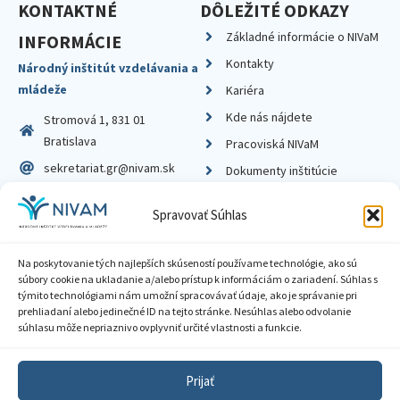
KONTAKTNÉ
DÔLEŽITÉ ODKAZY
Základné informácie o NIVaM
INFORMÁCIE
Kontakty
Národný inštitút vzdelávania a
mládeže
Kariéra
Kde nás nájdete
Stromová 1, 831 01
Bratislava
Pracoviská NIVaM
sekretariat.gr@nivam.sk
Dokumenty inštitúcie
IČO: 00164348
Knižnica
Spravovať Súhlas
DIČ: 2020798714
Na poskytovanie tých najlepších skúseností používame technológie, ako sú
súbory cookie na ukladanie a/alebo prístup k informáciám o zariadení. Súhlas s
týmito technológiami nám umožní spracovávať údaje, ako je správanie pri
prehliadaní alebo jedinečné ID na tejto stránke. Nesúhlas alebo odvolanie
Zásady ochrany súkromia
súhlasu môže nepriaznivo ovplyvniť určité vlastnosti a funkcie.
Vyhlásenie o prístupnosti
Prijať
Sprístupnenie informácií