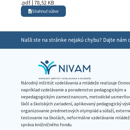
.pdf | 78,52 KB
Stiahnuť súbor
Našli ste na stránke nejakú chybu? Dajte nám o
Národný inštitút vzdelávania a mládeže realizuje činno
napríklad vzdelávanie a poradenstvo pedagogickým a
nepedagogickým zamestnancom, metodické usmerňov
škôl a školských zariadení, aplikovaný pedagogický vý
organizovanie predmetových olympiád a súťaží, extern
testovanie na školách, neformálne vzdelávanie mládeže
správa knižničného fondu.