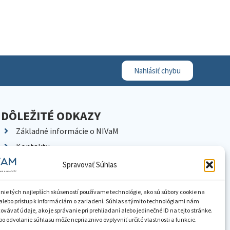
Nahlásiť chybu
DÔLEŽITÉ ODKAZY
Základné informácie o NIVaM
Kontakty
Kariéra
Spravovať Súhlas
Kde nás nájdete
Pracoviská NIVaM
nie tých najlepších skúseností používame technológie, ako sú súbory cookie na
alebo prístup k informáciám o zariadení. Súhlas s týmito technológiami nám
Dokumenty inštitúcie
vávať údaje, ako je správanie pri prehliadaní alebo jedinečné ID na tejto stránke.
o odvolanie súhlasu môže nepriaznivo ovplyvniť určité vlastnosti a funkcie.
Knižnica