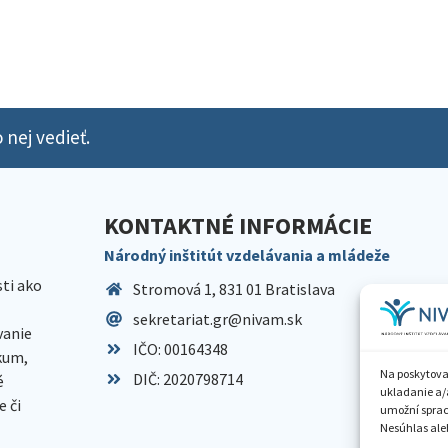
 nej vedieť.
KONTAKTNÉ INFORMÁCIE
Národný inštitút vzdelávania a mládeže
sti ako
Stromová 1, 831 01 Bratislava
sekretariat.gr@nivam.sk
anie
IČO: 00164348
skum,
Na poskytova
DIČ: 2020798714
é
ukladanie a/
 či
umožní spraco
Nesúhlas aleb