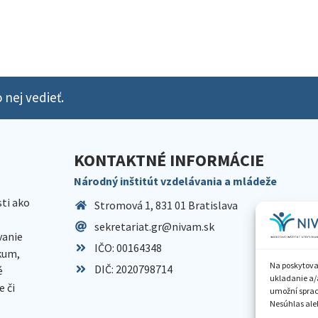
 nej vedieť.
KONTAKTNÉ INFORMÁCIE
Národný inštitút vzdelávania a mládeže
sti ako
Stromová 1, 831 01 Bratislava
sekretariat.gr@nivam.sk
anie
IČO: 00164348
skum,
Na poskytova
DIČ: 2020798714
é
ukladanie a/
 či
umožní spraco
Nesúhlas aleb