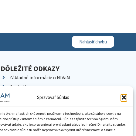
Nahlásiť chybu
DÔLEŽITÉ ODKAZY
Základné informácie o NIVaM
Kontakty
Kariéra
Spravovať Súhlas
Kde nás nájdete
Pracoviská NIVaM
nie tých najlepších skúseností používame technológie, ako sú súbory cookie na
alebo prístup k informáciám o zariadení. Súhlas s týmito technológiami nám
Dokumenty inštitúcie
vávať údaje, ako je správanie pri prehliadaní alebo jedinečné ID na tejto stránke.
o odvolanie súhlasu môže nepriaznivo ovplyvniť určité vlastnosti a funkcie.
Knižnica