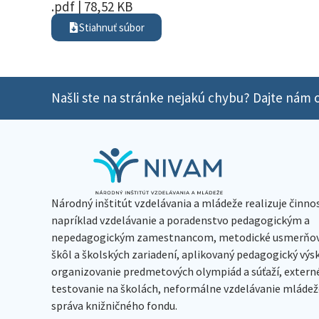
.pdf | 78,52 KB
Stiahnuť súbor
Našli ste na stránke nejakú chybu? Dajte nám o
Národný inštitút vzdelávania a mládeže realizuje činno
napríklad vzdelávanie a poradenstvo pedagogickým a
nepedagogickým zamestnancom, metodické usmerňov
škôl a školských zariadení, aplikovaný pedagogický vý
organizovanie predmetových olympiád a súťaží, extern
testovanie na školách, neformálne vzdelávanie mládeže
správa knižničného fondu.