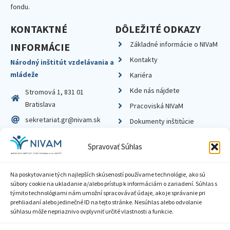
fondu.
KONTAKTNÉ
DÔLEŽITÉ ODKAZY
Základné informácie o NIVaM
INFORMÁCIE
Kontakty
Národný inštitút vzdelávania a
mládeže
Kariéra
Kde nás nájdete
Stromová 1, 831 01
Bratislava
Pracoviská NIVaM
sekretariat.gr@nivam.sk
Dokumenty inštitúcie
IČO: 00164348
Knižnica
Spravovať Súhlas
DIČ: 2020798714
Na poskytovanie tých najlepších skúseností používame technológie, ako sú
súbory cookie na ukladanie a/alebo prístup k informáciám o zariadení. Súhlas s
týmito technológiami nám umožní spracovávať údaje, ako je správanie pri
prehliadaní alebo jedinečné ID na tejto stránke. Nesúhlas alebo odvolanie
Zásady ochrany súkromia
súhlasu môže nepriaznivo ovplyvniť určité vlastnosti a funkcie.
Vyhlásenie o prístupnosti