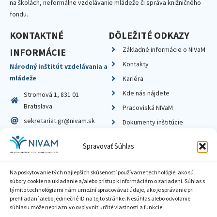
na školách, neformálne vzdelávanie mládeže či správa knižničného
fondu.
KONTAKTNÉ
DÔLEŽITÉ ODKAZY
Základné informácie o NIVaM
INFORMÁCIE
Kontakty
Národný inštitút vzdelávania a
mládeže
Kariéra
Kde nás nájdete
Stromová 1, 831 01
Bratislava
Pracoviská NIVaM
sekretariat.gr@nivam.sk
Dokumenty inštitúcie
IČO: 00164348
Knižnica
Spravovať Súhlas
DIČ: 2020798714
Na poskytovanie tých najlepších skúseností používame technológie, ako sú
súbory cookie na ukladanie a/alebo prístup k informáciám o zariadení. Súhlas s
týmito technológiami nám umožní spracovávať údaje, ako je správanie pri
prehliadaní alebo jedinečné ID na tejto stránke. Nesúhlas alebo odvolanie
Zásady ochrany súkromia
súhlasu môže nepriaznivo ovplyvniť určité vlastnosti a funkcie.