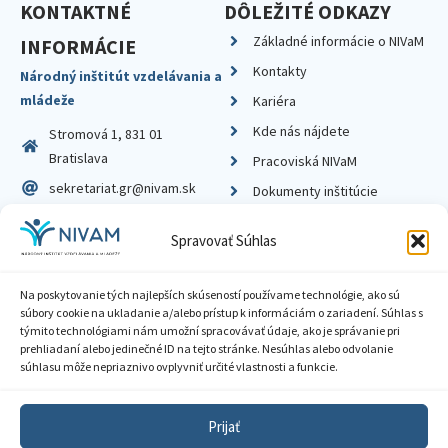
KONTAKTNÉ
DÔLEŽITÉ ODKAZY
Základné informácie o NIVaM
INFORMÁCIE
Kontakty
Národný inštitút vzdelávania a
mládeže
Kariéra
Kde nás nájdete
Stromová 1, 831 01
Bratislava
Pracoviská NIVaM
sekretariat.gr@nivam.sk
Dokumenty inštitúcie
IČO: 00164348
Knižnica
Spravovať Súhlas
DIČ: 2020798714
Na poskytovanie tých najlepších skúseností používame technológie, ako sú
súbory cookie na ukladanie a/alebo prístup k informáciám o zariadení. Súhlas s
týmito technológiami nám umožní spracovávať údaje, ako je správanie pri
prehliadaní alebo jedinečné ID na tejto stránke. Nesúhlas alebo odvolanie
Zásady ochrany súkromia
súhlasu môže nepriaznivo ovplyvniť určité vlastnosti a funkcie.
Vyhlásenie o prístupnosti
Prijať
Sprístupnenie informácií