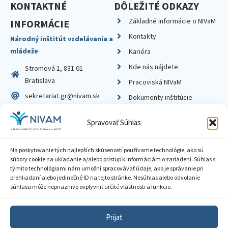
KONTAKTNÉ
DÔLEŽITÉ ODKAZY
Základné informácie o NIVaM
INFORMÁCIE
Kontakty
Národný inštitút vzdelávania a
mládeže
Kariéra
Kde nás nájdete
Stromová 1, 831 01
Bratislava
Pracoviská NIVaM
sekretariat.gr@nivam.sk
Dokumenty inštitúcie
IČO: 00164348
Knižnica
Spravovať Súhlas
DIČ: 2020798714
Na poskytovanie tých najlepších skúseností používame technológie, ako sú
súbory cookie na ukladanie a/alebo prístup k informáciám o zariadení. Súhlas s
týmito technológiami nám umožní spracovávať údaje, ako je správanie pri
prehliadaní alebo jedinečné ID na tejto stránke. Nesúhlas alebo odvolanie
Zásady ochrany súkromia
súhlasu môže nepriaznivo ovplyvniť určité vlastnosti a funkcie.
Vyhlásenie o prístupnosti
Prijať
Sprístupnenie informácií