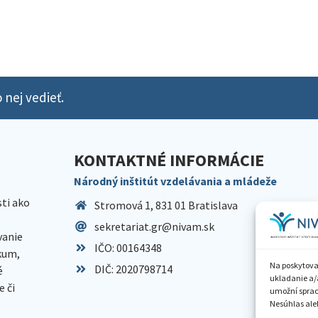
 nej vedieť.
KONTAKTNÉ INFORMÁCIE
Národný inštitút vzdelávania a mládeže
sti ako
Stromová 1, 831 01 Bratislava
sekretariat.gr@nivam.sk
anie
IČO: 00164348
skum,
Na poskytova
DIČ: 2020798714
é
ukladanie a/
 či
umožní spraco
Nesúhlas aleb