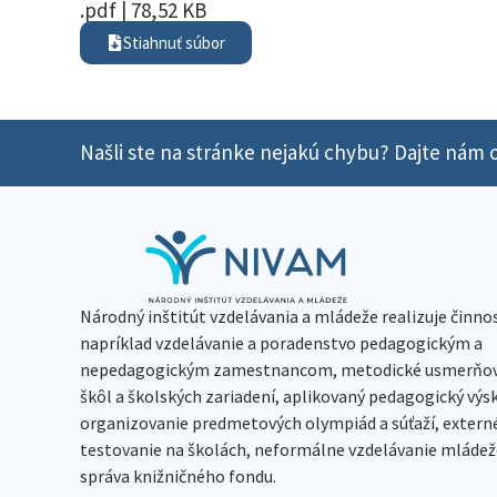
.pdf | 78,52 KB
Stiahnuť súbor
Našli ste na stránke nejakú chybu? Dajte nám o
Národný inštitút vzdelávania a mládeže realizuje činno
napríklad vzdelávanie a poradenstvo pedagogickým a
nepedagogickým zamestnancom, metodické usmerňov
škôl a školských zariadení, aplikovaný pedagogický vý
organizovanie predmetových olympiád a súťaží, extern
testovanie na školách, neformálne vzdelávanie mládeže
správa knižničného fondu.