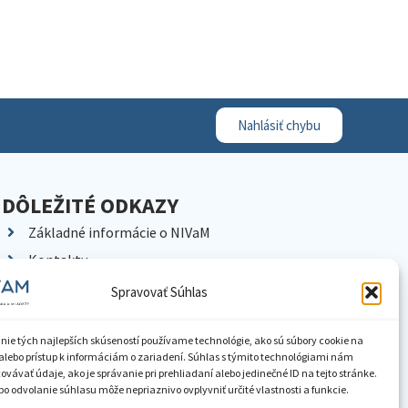
Nahlásiť chybu
DÔLEŽITÉ ODKAZY
Základné informácie o NIVaM
Kontakty
Kariéra
Spravovať Súhlas
Kde nás nájdete
Pracoviská NIVaM
nie tých najlepších skúseností používame technológie, ako sú súbory cookie na
alebo prístup k informáciám o zariadení. Súhlas s týmito technológiami nám
Dokumenty inštitúcie
vávať údaje, ako je správanie pri prehliadaní alebo jedinečné ID na tejto stránke.
o odvolanie súhlasu môže nepriaznivo ovplyvniť určité vlastnosti a funkcie.
Knižnica