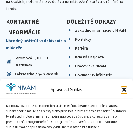
na školách, neformálne vzdelávanie mládeže či správa knižničného
fondu.
KONTAKTNÉ
DÔLEŽITÉ ODKAZY
Základné informácie o NIVaM
INFORMÁCIE
Kontakty
Národný inštitút vzdelávania a
mládeže
Kariéra
Kde nás nájdete
Stromová 1, 831 01
Bratislava
Pracoviská NIVaM
sekretariat.gr@nivam.sk
Dokumenty inštitúcie
IČO: 00164348
Knižnica
Spravovať Súhlas
DIČ: 2020798714
Na poskytovanie tých najlepších skúseností používame technológie, ako sú
súbory cookie na ukladanie a/alebo prístup k informáciám o zariadení. Súhlas s
týmito technológiami nám umožní spracovávať údaje, ako je správanie pri
prehliadaní alebo jedinečné ID na tejto stránke. Nesúhlas alebo odvolanie
Zásady ochrany súkromia
súhlasu môže nepriaznivo ovplyvniť určité vlastnosti a funkcie.