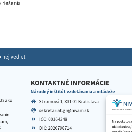
 riešenia
 nej vedieť.
KONTAKTNÉ INFORMÁCIE
Národný inštitút vzdelávania a mládeže
sti ako
Stromová 1, 831 01 Bratislava
sekretariat.gr@nivam.sk
anie
IČO: 00164348
skum,
Na poskytova
ukladanie a/
DIČ: 2020798714
é
umožní spraco