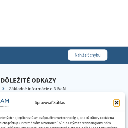
Nahlásiť chybu
DÔLEŽITÉ ODKAZY
Základné informácie o NIVaM
Kontakty
Spravovať Súhlas
Kariéra
Kde nás nájdete
nie tých najlepších skúseností používame technológie, ako sú súbory cookie na
Pracoviská NIVaM
alebo prístup k informáciám o zariadení. Súhlas s týmito technológiami nám
vávať údaje, ako je správanie pri prehliadaní alebo jedinečné ID na tejto stránke.