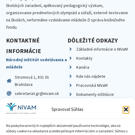
školských zariadení, aplikovaný pedagogický výskum,
organizovanie predmetových olympiád a súťaží, externé testovanie
na školách, neformálne vzdelávanie mládeže či správa knižničného
fondu.
KONTAKTNÉ
DÔLEŽITÉ ODKAZY
Základné informácie o NIVaM
INFORMÁCIE
Kontakty
Národný inštitút vzdelávania a
mládeže
Kariéra
Kde nás nájdete
Stromová 1, 831 01
Bratislava
Pracoviská NIVaM
sekretariat.gr@nivam.sk
Dokumenty inštitúcie
IČO: 00164348
Knižnica
Spravovať Súhlas
DIČ: 2020798714
Na poskytovanie tých najlepších skúseností používame technológie, ako sú
súbory cookie na ukladanie a/alebo prístup k informáciám o zariadení. Súhlas s