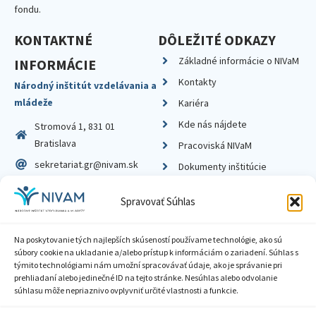
fondu.
KONTAKTNÉ
DÔLEŽITÉ ODKAZY
Základné informácie o NIVaM
INFORMÁCIE
Kontakty
Národný inštitút vzdelávania a
mládeže
Kariéra
Kde nás nájdete
Stromová 1, 831 01
Bratislava
Pracoviská NIVaM
sekretariat.gr@nivam.sk
Dokumenty inštitúcie
IČO: 00164348
Knižnica
Spravovať Súhlas
DIČ: 2020798714
Na poskytovanie tých najlepších skúseností používame technológie, ako sú
súbory cookie na ukladanie a/alebo prístup k informáciám o zariadení. Súhlas s
týmito technológiami nám umožní spracovávať údaje, ako je správanie pri
prehliadaní alebo jedinečné ID na tejto stránke. Nesúhlas alebo odvolanie
Zásady ochrany súkromia
súhlasu môže nepriaznivo ovplyvniť určité vlastnosti a funkcie.
Vyhlásenie o prístupnosti