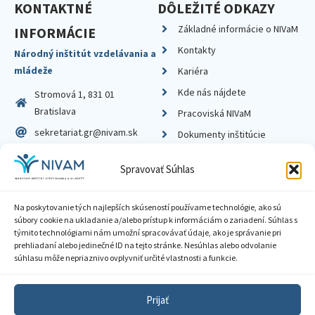
KONTAKTNÉ
DÔLEŽITÉ ODKAZY
Základné informácie o NIVaM
INFORMÁCIE
Kontakty
Národný inštitút vzdelávania a
mládeže
Kariéra
Kde nás nájdete
Stromová 1, 831 01
Bratislava
Pracoviská NIVaM
sekretariat.gr@nivam.sk
Dokumenty inštitúcie
IČO: 00164348
Knižnica
Spravovať Súhlas
DIČ: 2020798714
Na poskytovanie tých najlepších skúseností používame technológie, ako sú
súbory cookie na ukladanie a/alebo prístup k informáciám o zariadení. Súhlas s
týmito technológiami nám umožní spracovávať údaje, ako je správanie pri
prehliadaní alebo jedinečné ID na tejto stránke. Nesúhlas alebo odvolanie
Zásady ochrany súkromia
súhlasu môže nepriaznivo ovplyvniť určité vlastnosti a funkcie.
Vyhlásenie o prístupnosti
Prijať
Sprístupnenie informácií