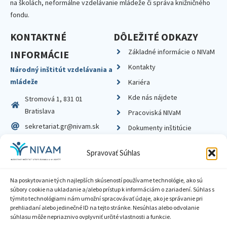
na školách, neformálne vzdelávanie mládeže či správa knižničného
fondu.
KONTAKTNÉ
DÔLEŽITÉ ODKAZY
Základné informácie o NIVaM
INFORMÁCIE
Kontakty
Národný inštitút vzdelávania a
mládeže
Kariéra
Kde nás nájdete
Stromová 1, 831 01
Bratislava
Pracoviská NIVaM
sekretariat.gr@nivam.sk
Dokumenty inštitúcie
IČO: 00164348
Knižnica
Spravovať Súhlas
DIČ: 2020798714
Na poskytovanie tých najlepších skúseností používame technológie, ako sú
súbory cookie na ukladanie a/alebo prístup k informáciám o zariadení. Súhlas s
týmito technológiami nám umožní spracovávať údaje, ako je správanie pri
prehliadaní alebo jedinečné ID na tejto stránke. Nesúhlas alebo odvolanie
Zásady ochrany súkromia
súhlasu môže nepriaznivo ovplyvniť určité vlastnosti a funkcie.