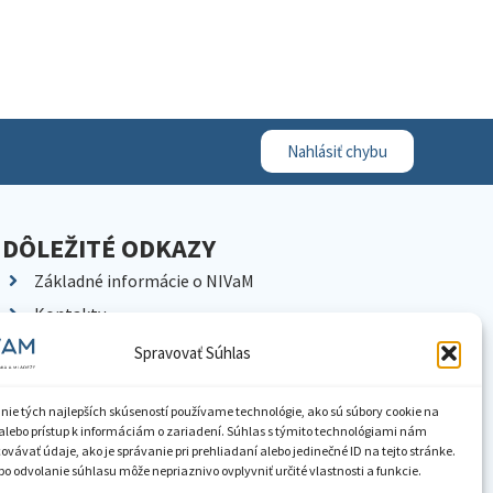
Nahlásiť chybu
DÔLEŽITÉ ODKAZY
Základné informácie o NIVaM
Kontakty
Kariéra
Spravovať Súhlas
Kde nás nájdete
Pracoviská NIVaM
nie tých najlepších skúseností používame technológie, ako sú súbory cookie na
alebo prístup k informáciám o zariadení. Súhlas s týmito technológiami nám
Dokumenty inštitúcie
vávať údaje, ako je správanie pri prehliadaní alebo jedinečné ID na tejto stránke.
o odvolanie súhlasu môže nepriaznivo ovplyvniť určité vlastnosti a funkcie.
Knižnica