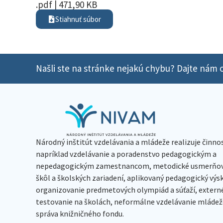
.pdf | 471,90 KB
Stiahnuť súbor
Našli ste na stránke nejakú chybu? Dajte nám o
Národný inštitút vzdelávania a mládeže realizuje činno
napríklad vzdelávanie a poradenstvo pedagogickým a
nepedagogickým zamestnancom, metodické usmerňov
škôl a školských zariadení, aplikovaný pedagogický vý
organizovanie predmetových olympiád a súťaží, extern
testovanie na školách, neformálne vzdelávanie mládeže
správa knižničného fondu.