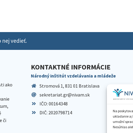
 nej vedieť.
KONTAKTNÉ INFORMÁCIE
Národný inštitút vzdelávania a mládeže
sti ako
Stromová 1, 831 01 Bratislava
sekretariat.gr@nivam.sk
anie
IČO: 00164348
skum,
Na poskytova
DIČ: 2020798714
é
ukladanie a/
 či
umožní spraco
Nesúhlas aleb