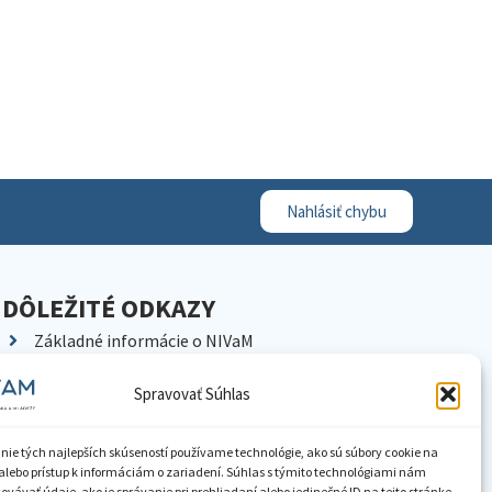
Nahlásiť chybu
DÔLEŽITÉ ODKAZY
Základné informácie o NIVaM
Kontakty
Spravovať Súhlas
Kariéra
Kde nás nájdete
nie tých najlepších skúseností používame technológie, ako sú súbory cookie na
Pracoviská NIVaM
alebo prístup k informáciám o zariadení. Súhlas s týmito technológiami nám
vávať údaje, ako je správanie pri prehliadaní alebo jedinečné ID na tejto stránke.