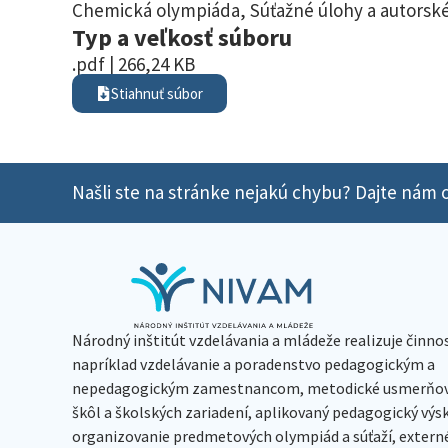
Chemická olympiáda
,
Súťažné úlohy a autorské
Typ a veľkosť súboru
.pdf | 266,24 KB
Stiahnuť súbor
Našli ste na stránke nejakú chybu? Dajte nám o
Národný inštitút vzdelávania a mládeže realizuje činno
napríklad vzdelávanie a poradenstvo pedagogickým a
nepedagogickým zamestnancom, metodické usmerňov
škôl a školských zariadení, aplikovaný pedagogický vý
organizovanie predmetových olympiád a súťaží, extern