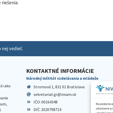
 riešenia
 nej vedieť.
KONTAKTNÉ INFORMÁCIE
Národný inštitút vzdelávania a mládeže
sti ako
Stromová 1, 831 01 Bratislava
sekretariat.gr@nivam.sk
anie
IČO: 00164348
skum,
Na poskytova
ukladanie a/
DIČ: 2020798714
é
umožní spraco