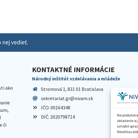
 nej vedieť.
KONTAKTNÉ INFORMÁCIE
Národný inštitút vzdelávania a mládeže
sti ako
Stromová 1, 831 01 Bratislava
sekretariat.gr@nivam.sk
anie
IČO: 00164348
skum,
Na poskytova
DIČ: 2020798714
é
ukladanie a/
 či
umožní spraco
Nesúhlas aleb