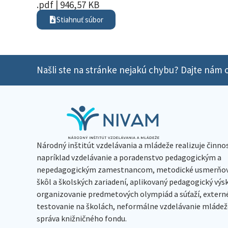
.pdf | 946,57 KB
Stiahnuť súbor
Našli ste na stránke nejakú chybu? Dajte nám o
Národný inštitút vzdelávania a mládeže realizuje činno
napríklad vzdelávanie a poradenstvo pedagogickým a
nepedagogickým zamestnancom, metodické usmerňov
škôl a školských zariadení, aplikovaný pedagogický vý
organizovanie predmetových olympiád a súťaží, extern
testovanie na školách, neformálne vzdelávanie mládeže
správa knižničného fondu.