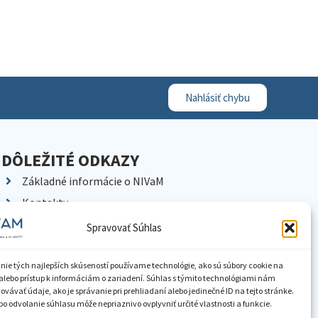
Nahlásiť chybu
DÔLEŽITÉ ODKAZY
Základné informácie o NIVaM
Kontakty
Kariéra
Spravovať Súhlas
Kde nás nájdete
Pracoviská NIVaM
nie tých najlepších skúseností používame technológie, ako sú súbory cookie na
alebo prístup k informáciám o zariadení. Súhlas s týmito technológiami nám
Dokumenty inštitúcie
vávať údaje, ako je správanie pri prehliadaní alebo jedinečné ID na tejto stránke.
o odvolanie súhlasu môže nepriaznivo ovplyvniť určité vlastnosti a funkcie.
Knižnica