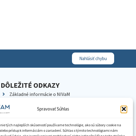
Nahlásiť chybu
DÔLEŽITÉ ODKAZY
Základné informácie o NIVaM
Kontakty
Spravovať Súhlas
Kariéra
Kde nás nájdete
nie tých najlepších skúseností používame technológie, ako sú súbory cookie na
Pracoviská NIVaM
alebo prístup k informáciám o zariadení. Súhlas s týmito technológiami nám
vávať údaje, ako je správanie pri prehliadaní alebo jedinečné ID na tejto stránke.