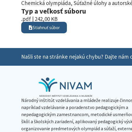
Chemická olympiáda
,
Súťažné úlohy a autorské
Typ a veľkosť súboru
.pdf | 242,00 KB
Stiahnuť súbor
Našli ste na stránke nejakú chybu? Dajte nám o
Národný inštitút vzdelávania a mládeže realizuje činno
napríklad vzdelávanie a poradenstvo pedagogickým a
nepedagogickým zamestnancom, metodické usmerňov
škôl a školských zariadení, aplikovaný pedagogický vý
organizovanie predmetových olympiád a súťaží, extern