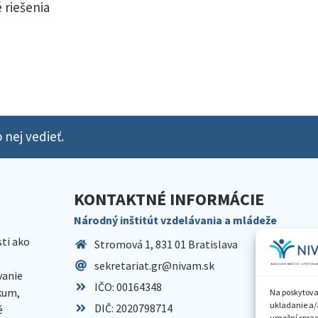
 riešenia
 nej vedieť.
KONTAKTNÉ INFORMÁCIE
Národný inštitút vzdelávania a mládeže
sti ako
Stromová 1, 831 01 Bratislava
sekretariat.gr@nivam.sk
anie
IČO: 00164348
skum,
Na poskytova
ukladanie a/
DIČ: 2020798714
é
umožní spraco