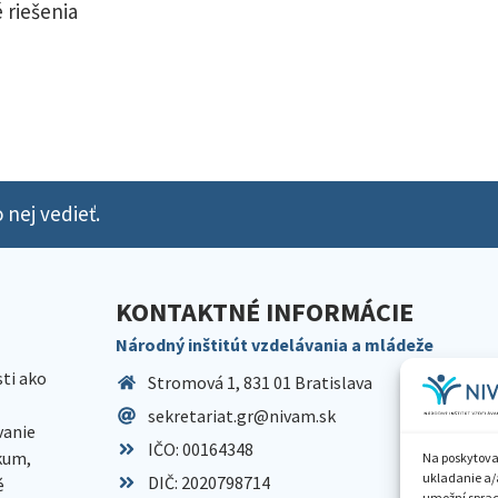
 riešenia
 nej vedieť.
KONTAKTNÉ INFORMÁCIE
Národný inštitút vzdelávania a mládeže
sti ako
Stromová 1, 831 01 Bratislava
sekretariat.gr@nivam.sk
anie
IČO: 00164348
skum,
Na poskytova
ukladanie a/
DIČ: 2020798714
é
umožní spraco