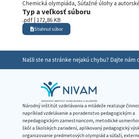
Chemická olympiáda
,
Súťažné úlohy a autorské
Typ a veľkosť súboru
.pdf | 172,86 KB
Stiahnuť súbor
Našli ste na stránke nejakú chybu? Dajte nám o
Národný inštitút vzdelávania a mládeže realizuje činno
napríklad vzdelávanie a poradenstvo pedagogickým a
nepedagogickým zamestnancom, metodické usmerňov
škôl a školských zariadení, aplikovaný pedagogický vý
organizovanie predmetových olympiád a súťaží, extern