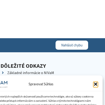
Nahlásiť chybu
DÔLEŽITÉ ODKAZY
Základné informácie o NIVaM
Kontakty
Spravovať Súhlas
Kariéra
Kde nás nájdete
nie tých najlepších skúseností používame technológie, ako sú súbory cookie na
Pracoviská NIVaM
alebo prístup k informáciám o zariadení. Súhlas s týmito technológiami nám
vávať údaje, ako je správanie pri prehliadaní alebo jedinečné ID na tejto stránke.