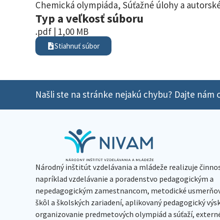
Chemická olympiáda
,
Súťažné úlohy a autorské
Typ a veľkosť súboru
.pdf | 1,00 MB
Stiahnuť súbor
Našli ste na stránke nejakú chybu? Dajte nám o
Národný inštitút vzdelávania a mládeže realizuje činno
napríklad vzdelávanie a poradenstvo pedagogickým a
nepedagogickým zamestnancom, metodické usmerňov
škôl a školských zariadení, aplikovaný pedagogický vý
organizovanie predmetových olympiád a súťaží, extern