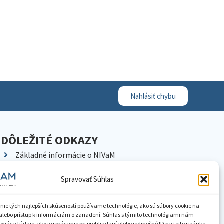
Nahlásiť chybu
DÔLEŽITÉ ODKAZY
Základné informácie o NIVaM
Kontakty
Spravovať Súhlas
Kariéra
Kde nás nájdete
nie tých najlepších skúseností používame technológie, ako sú súbory cookie na
Pracoviská NIVaM
alebo prístup k informáciám o zariadení. Súhlas s týmito technológiami nám
vávať údaje, ako je správanie pri prehliadaní alebo jedinečné ID na tejto stránke.