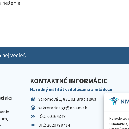
 riešenia
 nej vedieť.
KONTAKTNÉ INFORMÁCIE
Národný inštitút vzdelávania a mládeže
sti ako
Stromová 1, 831 01 Bratislava
sekretariat.gr@nivam.sk
anie
IČO: 00164348
skum,
Na poskytova
ukladanie a/
DIČ: 2020798714
é
umožní spraco