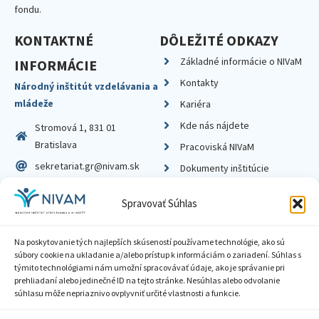
fondu.
KONTAKTNÉ
DÔLEŽITÉ ODKAZY
Základné informácie o NIVaM
INFORMÁCIE
Kontakty
Národný inštitút vzdelávania a
mládeže
Kariéra
Kde nás nájdete
Stromová 1, 831 01
Bratislava
Pracoviská NIVaM
sekretariat.gr@nivam.sk
Dokumenty inštitúcie
IČO: 00164348
Knižnica
Spravovať Súhlas
DIČ: 2020798714
Na poskytovanie tých najlepších skúseností používame technológie, ako sú
súbory cookie na ukladanie a/alebo prístup k informáciám o zariadení. Súhlas s
týmito technológiami nám umožní spracovávať údaje, ako je správanie pri
prehliadaní alebo jedinečné ID na tejto stránke. Nesúhlas alebo odvolanie
Zásady ochrany súkromia
súhlasu môže nepriaznivo ovplyvniť určité vlastnosti a funkcie.
Vyhlásenie o prístupnosti