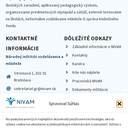
školských zariadení, aplikovaný pedagogický výskum,
organizovanie predmetových olympiád a súťaží, externé testovanie
na školách, neformálne vzdelávanie mládeže či správa knižničného
fondu.
KONTAKTNÉ
DÔLEŽITÉ ODKAZY
Základné informácie o NIVaM
INFORMÁCIE
Kontakty
Národný inštitút vzdelávania a
mládeže
Kariéra
Kde nás nájdete
Stromová 1, 831 01
Bratislava
Pracoviská NIVaM
sekretariat.gr@nivam.sk
Dokumenty inštitúcie
IČO: 00164348
Knižnica
Spravovať Súhlas
DIČ: 2020798714
Na poskytovanie tých najlepších skúseností používame technológie, ako sú
súbory cookie na ukladanie a/alebo prístup k informáciám o zariadení. Súhlas s