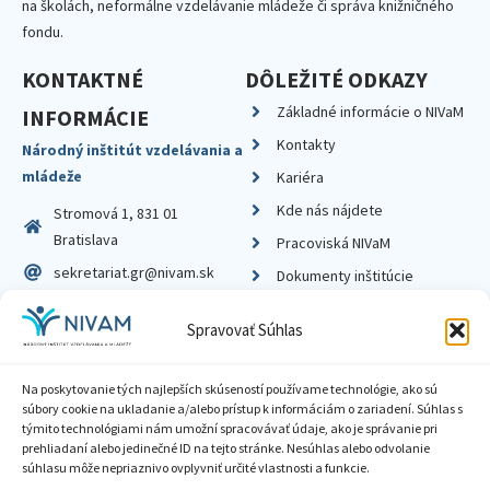
na školách, neformálne vzdelávanie mládeže či správa knižničného
fondu.
KONTAKTNÉ
DÔLEŽITÉ ODKAZY
Základné informácie o NIVaM
INFORMÁCIE
Kontakty
Národný inštitút vzdelávania a
mládeže
Kariéra
Kde nás nájdete
Stromová 1, 831 01
Bratislava
Pracoviská NIVaM
sekretariat.gr@nivam.sk
Dokumenty inštitúcie
IČO: 00164348
Knižnica
Spravovať Súhlas
DIČ: 2020798714
Na poskytovanie tých najlepších skúseností používame technológie, ako sú
súbory cookie na ukladanie a/alebo prístup k informáciám o zariadení. Súhlas s
týmito technológiami nám umožní spracovávať údaje, ako je správanie pri
prehliadaní alebo jedinečné ID na tejto stránke. Nesúhlas alebo odvolanie
Zásady ochrany súkromia
súhlasu môže nepriaznivo ovplyvniť určité vlastnosti a funkcie.