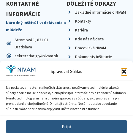
KONTAKTNÉ
DÔLEŽITÉ ODKAZY
Základné informácie o NIVaM
INFORMÁCIE
Kontakty
Národný inštitút vzdelávania a
mládeže
Kariéra
Kde nás nájdete
Stromová 1, 831 01
Bratislava
Pracoviská NIVaM
sekretariat.gr@nivam.sk
Dokumenty inštitúcie
IČO: 00164348
Knižnica
Spravovať Súhlas
DIČ: 2020798714
Na poskytovanie tých najlepších skúseností používame technológie, ako sú
súbory cookie na ukladanie a/alebo prístup k informáciám o zariadení. Súhlas s
týmito technológiami nám umožní spracovávať údaje, ako je správanie pri
prehliadaní alebo jedinečné ID na tejto stránke. Nesúhlas alebo odvolanie
Zásady ochrany súkromia
súhlasu môže nepriaznivo ovplyvniť určité vlastnosti a funkcie.
Vyhlásenie o prístupnosti
Prijať
Sprístupnenie informácií