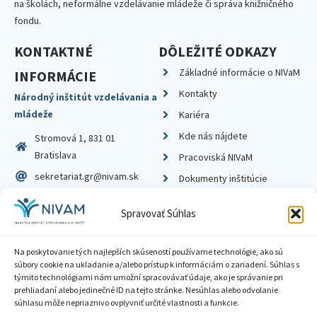
na školách, neformálne vzdelávanie mládeže či správa knižničného
fondu.
KONTAKTNÉ
DÔLEŽITÉ ODKAZY
Základné informácie o NIVaM
INFORMÁCIE
Kontakty
Národný inštitút vzdelávania a
mládeže
Kariéra
Kde nás nájdete
Stromová 1, 831 01
Bratislava
Pracoviská NIVaM
sekretariat.gr@nivam.sk
Dokumenty inštitúcie
IČO: 00164348
Knižnica
Spravovať Súhlas
DIČ: 2020798714
Na poskytovanie tých najlepších skúseností používame technológie, ako sú
súbory cookie na ukladanie a/alebo prístup k informáciám o zariadení. Súhlas s
týmito technológiami nám umožní spracovávať údaje, ako je správanie pri
prehliadaní alebo jedinečné ID na tejto stránke. Nesúhlas alebo odvolanie
Zásady ochrany súkromia
súhlasu môže nepriaznivo ovplyvniť určité vlastnosti a funkcie.