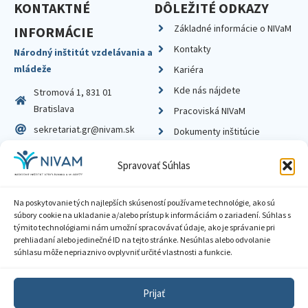
KONTAKTNÉ
DÔLEŽITÉ ODKAZY
Základné informácie o NIVaM
INFORMÁCIE
Kontakty
Národný inštitút vzdelávania a
mládeže
Kariéra
Kde nás nájdete
Stromová 1, 831 01
Bratislava
Pracoviská NIVaM
sekretariat.gr@nivam.sk
Dokumenty inštitúcie
IČO: 00164348
Knižnica
Spravovať Súhlas
DIČ: 2020798714
Na poskytovanie tých najlepších skúseností používame technológie, ako sú
súbory cookie na ukladanie a/alebo prístup k informáciám o zariadení. Súhlas s
týmito technológiami nám umožní spracovávať údaje, ako je správanie pri
prehliadaní alebo jedinečné ID na tejto stránke. Nesúhlas alebo odvolanie
Zásady ochrany súkromia
súhlasu môže nepriaznivo ovplyvniť určité vlastnosti a funkcie.
Vyhlásenie o prístupnosti
Prijať
Sprístupnenie informácií