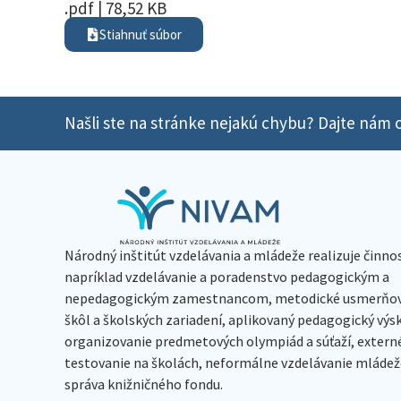
.pdf | 78,52 KB
Stiahnuť súbor
Našli ste na stránke nejakú chybu? Dajte nám o
Národný inštitút vzdelávania a mládeže realizuje činno
napríklad vzdelávanie a poradenstvo pedagogickým a
nepedagogickým zamestnancom, metodické usmerňov
škôl a školských zariadení, aplikovaný pedagogický vý
organizovanie predmetových olympiád a súťaží, extern
testovanie na školách, neformálne vzdelávanie mládeže
správa knižničného fondu.