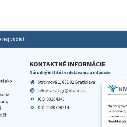
 nej vedieť.
KONTAKTNÉ INFORMÁCIE
Národný inštitút vzdelávania a mládeže
sti ako
Stromová 1, 831 01 Bratislava
sekretariat.gr@nivam.sk
anie
IČO: 00164348
skum,
Na poskytova
DIČ: 2020798714
é
ukladanie a/
 či
umožní spraco
Nesúhlas aleb