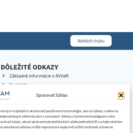
Nahlásiť chybu
DÔLEŽITÉ ODKAZY
Základné informácie o NIVaM
Kontakty
Kariéra
Spravovať Súhlas
Kde nás nájdete
Pracoviská NIVaM
nie tých najlepších skúseností používame technológie, ako sú súbory cookie na
alebo prístup k informáciám o zariadení. Súhlas s týmito technológiami nám
Dokumenty inštitúcie
vávať údaje, ako je správanie pri prehliadaní alebo jedinečné ID na tejto stránke.
o odvolanie súhlasu môže nepriaznivo ovplyvniť určité vlastnosti a funkcie.
Knižnica