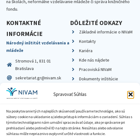
na školách, neformálne vzdelávanie mládeže či správa knižničného
fondu.
KONTAKTNÉ
DÔLEŽITÉ ODKAZY
Základné informácie o NIVaM
INFORMÁCIE
Kontakty
Národný inštitút vzdelávania a
mládeže
Kariéra
Kde nás nájdete
Stromová 1, 831 01
Bratislava
Pracoviská NIVaM
sekretariat.gr@nivam.sk
Dokumenty inštitúcie
IČO: 00164348
Knižnica
Spravovať Súhlas
DIČ: 2020798714
Na poskytovanie tých najlepších skúseností používame technológie, ako sú
súbory cookie na ukladanie a/alebo prístup k informáciám o zariadení. Súhlas s
týmito technológiami nám umožní spracovávať údaje, ako je správanie pri
prehliadaní alebo jedinečné ID na tejto stránke. Nesúhlas alebo odvolanie
Zásady ochrany súkromia
súhlasu môže nepriaznivo ovplyvniť určité vlastnosti a funkcie.