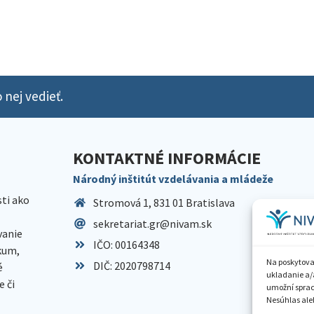
 nej vedieť.
KONTAKTNÉ INFORMÁCIE
Národný inštitút vzdelávania a mládeže
sti ako
Stromová 1, 831 01 Bratislava
sekretariat.gr@nivam.sk
anie
IČO: 00164348
skum,
Na poskytova
DIČ: 2020798714
é
ukladanie a/
 či
umožní spraco
Nesúhlas aleb