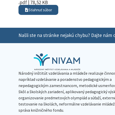
.pdf | 78,52 KB
Stiahnuť súbor
Našli ste na stránke nejakú chybu? Dajte nám o
Národný inštitút vzdelávania a mládeže realizuje činno
napríklad vzdelávanie a poradenstvo pedagogickým a
nepedagogickým zamestnancom, metodické usmerňov
škôl a školských zariadení, aplikovaný pedagogický vý
organizovanie predmetových olympiád a súťaží, extern
testovanie na školách, neformálne vzdelávanie mládeže
správa knižničného fondu.