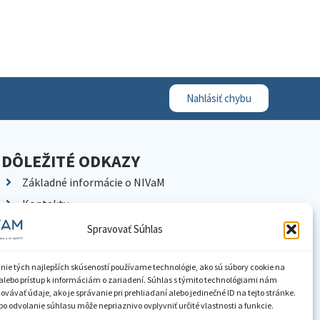
Nahlásiť chybu
DÔLEŽITÉ ODKAZY
Základné informácie o NIVaM
Kontakty
Kariéra
Spravovať Súhlas
Kde nás nájdete
Pracoviská NIVaM
nie tých najlepších skúseností používame technológie, ako sú súbory cookie na
alebo prístup k informáciám o zariadení. Súhlas s týmito technológiami nám
Dokumenty inštitúcie
vávať údaje, ako je správanie pri prehliadaní alebo jedinečné ID na tejto stránke.
o odvolanie súhlasu môže nepriaznivo ovplyvniť určité vlastnosti a funkcie.
Knižnica