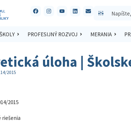
 ŠKOLY
PROFESIJNÝ ROZVOJ
MERANIA
PR
retická úloha | Škols
014/2015
014/2015
 riešenia