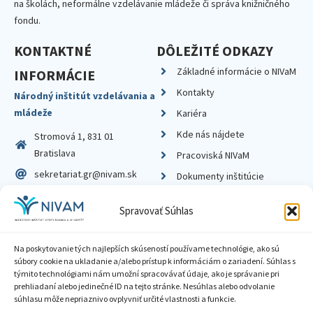
na školách, neformálne vzdelávanie mládeže či správa knižničného
fondu.
KONTAKTNÉ
DÔLEŽITÉ ODKAZY
Základné informácie o NIVaM
INFORMÁCIE
Kontakty
Národný inštitút vzdelávania a
mládeže
Kariéra
Kde nás nájdete
Stromová 1, 831 01
Bratislava
Pracoviská NIVaM
sekretariat.gr@nivam.sk
Dokumenty inštitúcie
IČO: 00164348
Knižnica
Spravovať Súhlas
DIČ: 2020798714
Na poskytovanie tých najlepších skúseností používame technológie, ako sú
súbory cookie na ukladanie a/alebo prístup k informáciám o zariadení. Súhlas s
týmito technológiami nám umožní spracovávať údaje, ako je správanie pri
prehliadaní alebo jedinečné ID na tejto stránke. Nesúhlas alebo odvolanie
Zásady ochrany súkromia
súhlasu môže nepriaznivo ovplyvniť určité vlastnosti a funkcie.