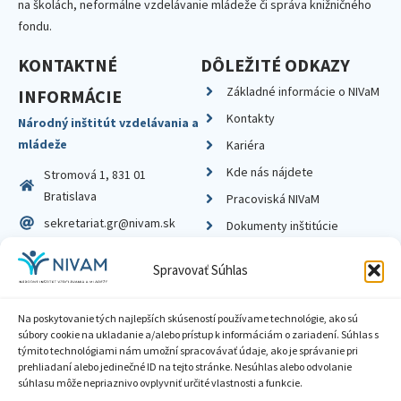
na školách, neformálne vzdelávanie mládeže či správa knižničného
fondu.
KONTAKTNÉ
DÔLEŽITÉ ODKAZY
Základné informácie o NIVaM
INFORMÁCIE
Kontakty
Národný inštitút vzdelávania a
mládeže
Kariéra
Kde nás nájdete
Stromová 1, 831 01
Bratislava
Pracoviská NIVaM
sekretariat.gr@nivam.sk
Dokumenty inštitúcie
IČO: 00164348
Knižnica
Spravovať Súhlas
DIČ: 2020798714
Na poskytovanie tých najlepších skúseností používame technológie, ako sú
súbory cookie na ukladanie a/alebo prístup k informáciám o zariadení. Súhlas s
týmito technológiami nám umožní spracovávať údaje, ako je správanie pri
prehliadaní alebo jedinečné ID na tejto stránke. Nesúhlas alebo odvolanie
Zásady ochrany súkromia
súhlasu môže nepriaznivo ovplyvniť určité vlastnosti a funkcie.