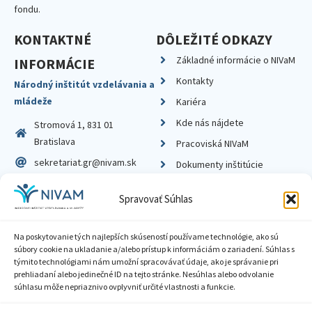
fondu.
KONTAKTNÉ
DÔLEŽITÉ ODKAZY
Základné informácie o NIVaM
INFORMÁCIE
Kontakty
Národný inštitút vzdelávania a
mládeže
Kariéra
Kde nás nájdete
Stromová 1, 831 01
Bratislava
Pracoviská NIVaM
sekretariat.gr@nivam.sk
Dokumenty inštitúcie
IČO: 00164348
Knižnica
Spravovať Súhlas
DIČ: 2020798714
Na poskytovanie tých najlepších skúseností používame technológie, ako sú
súbory cookie na ukladanie a/alebo prístup k informáciám o zariadení. Súhlas s
týmito technológiami nám umožní spracovávať údaje, ako je správanie pri
prehliadaní alebo jedinečné ID na tejto stránke. Nesúhlas alebo odvolanie
Zásady ochrany súkromia
súhlasu môže nepriaznivo ovplyvniť určité vlastnosti a funkcie.
Vyhlásenie o prístupnosti