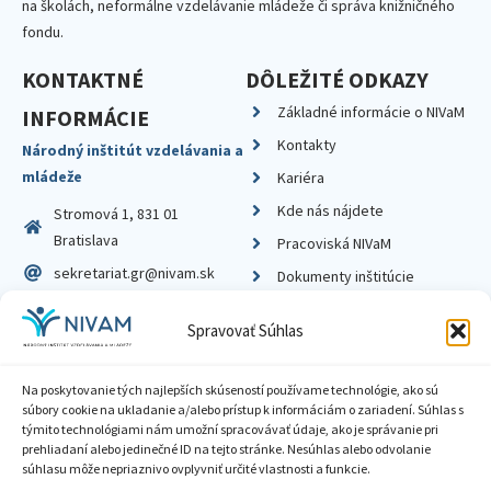
na školách, neformálne vzdelávanie mládeže či správa knižničného
fondu.
KONTAKTNÉ
DÔLEŽITÉ ODKAZY
Základné informácie o NIVaM
INFORMÁCIE
Kontakty
Národný inštitút vzdelávania a
mládeže
Kariéra
Kde nás nájdete
Stromová 1, 831 01
Bratislava
Pracoviská NIVaM
sekretariat.gr@nivam.sk
Dokumenty inštitúcie
IČO: 00164348
Knižnica
Spravovať Súhlas
DIČ: 2020798714
Na poskytovanie tých najlepších skúseností používame technológie, ako sú
súbory cookie na ukladanie a/alebo prístup k informáciám o zariadení. Súhlas s
týmito technológiami nám umožní spracovávať údaje, ako je správanie pri
prehliadaní alebo jedinečné ID na tejto stránke. Nesúhlas alebo odvolanie
Zásady ochrany súkromia
súhlasu môže nepriaznivo ovplyvniť určité vlastnosti a funkcie.