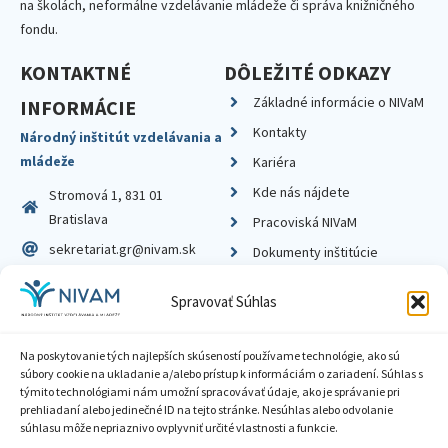
na školách, neformálne vzdelávanie mládeže či správa knižničného
fondu.
KONTAKTNÉ
DÔLEŽITÉ ODKAZY
Základné informácie o NIVaM
INFORMÁCIE
Kontakty
Národný inštitút vzdelávania a
mládeže
Kariéra
Kde nás nájdete
Stromová 1, 831 01
Bratislava
Pracoviská NIVaM
sekretariat.gr@nivam.sk
Dokumenty inštitúcie
IČO: 00164348
Knižnica
Spravovať Súhlas
DIČ: 2020798714
Na poskytovanie tých najlepších skúseností používame technológie, ako sú
súbory cookie na ukladanie a/alebo prístup k informáciám o zariadení. Súhlas s
týmito technológiami nám umožní spracovávať údaje, ako je správanie pri
prehliadaní alebo jedinečné ID na tejto stránke. Nesúhlas alebo odvolanie
Zásady ochrany súkromia
súhlasu môže nepriaznivo ovplyvniť určité vlastnosti a funkcie.