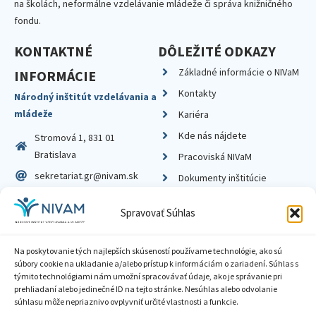
na školách, neformálne vzdelávanie mládeže či správa knižničného
fondu.
KONTAKTNÉ
DÔLEŽITÉ ODKAZY
Základné informácie o NIVaM
INFORMÁCIE
Kontakty
Národný inštitút vzdelávania a
mládeže
Kariéra
Kde nás nájdete
Stromová 1, 831 01
Bratislava
Pracoviská NIVaM
sekretariat.gr@nivam.sk
Dokumenty inštitúcie
IČO: 00164348
Knižnica
Spravovať Súhlas
DIČ: 2020798714
Na poskytovanie tých najlepších skúseností používame technológie, ako sú
súbory cookie na ukladanie a/alebo prístup k informáciám o zariadení. Súhlas s
týmito technológiami nám umožní spracovávať údaje, ako je správanie pri
prehliadaní alebo jedinečné ID na tejto stránke. Nesúhlas alebo odvolanie
Zásady ochrany súkromia
súhlasu môže nepriaznivo ovplyvniť určité vlastnosti a funkcie.