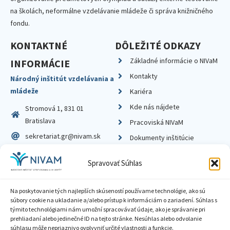
na školách, neformálne vzdelávanie mládeže či správa knižničného
fondu.
KONTAKTNÉ
DÔLEŽITÉ ODKAZY
Základné informácie o NIVaM
INFORMÁCIE
Kontakty
Národný inštitút vzdelávania a
mládeže
Kariéra
Kde nás nájdete
Stromová 1, 831 01
Bratislava
Pracoviská NIVaM
sekretariat.gr@nivam.sk
Dokumenty inštitúcie
IČO: 00164348
Knižnica
Spravovať Súhlas
DIČ: 2020798714
Na poskytovanie tých najlepších skúseností používame technológie, ako sú
súbory cookie na ukladanie a/alebo prístup k informáciám o zariadení. Súhlas s
týmito technológiami nám umožní spracovávať údaje, ako je správanie pri
prehliadaní alebo jedinečné ID na tejto stránke. Nesúhlas alebo odvolanie
Zásady ochrany súkromia
súhlasu môže nepriaznivo ovplyvniť určité vlastnosti a funkcie.