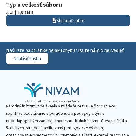
Typ a veľkosť súboru
.pdf | 1,08 MB
Stiahnuť súbor
Našli ste na stránke nejakú chybu? Dajte nám o nej vedieť.
Nahlásiť chybu
Národný inštitút vzdelávania a mládeže realizuje činnosti ako
napríklad vzdelávanie a poradenstvo pedagogickým a
nepedagogickým zamestnancom, metodické usmerňovanie škôl a
školských zariadení, aplikovaný pedagogický výskum,
organizovanie predmetových olympiád a súťaží, externé testovanie