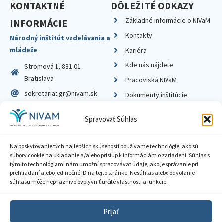
KONTAKTNÉ
DÔLEŽITÉ ODKAZY
Základné informácie o NIVaM
INFORMÁCIE
Kontakty
Národný inštitút vzdelávania a
mládeže
Kariéra
Kde nás nájdete
Stromová 1, 831 01
Bratislava
Pracoviská NIVaM
sekretariat.gr@nivam.sk
Dokumenty inštitúcie
IČO: 00164348
Knižnica
Spravovať Súhlas
DIČ: 2020798714
Na poskytovanie tých najlepších skúseností používame technológie, ako sú
súbory cookie na ukladanie a/alebo prístup k informáciám o zariadení. Súhlas s
týmito technológiami nám umožní spracovávať údaje, ako je správanie pri
prehliadaní alebo jedinečné ID na tejto stránke. Nesúhlas alebo odvolanie
Zásady ochrany súkromia
súhlasu môže nepriaznivo ovplyvniť určité vlastnosti a funkcie.
Vyhlásenie o prístupnosti
Prijať
Sprístupnenie informácií