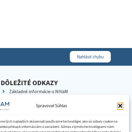
Nahlásiť chybu
DÔLEŽITÉ ODKAZY
Základné informácie o NIVaM
Kontakty
Spravovať Súhlas
Kariéra
Kde nás nájdete
nie tých najlepších skúseností používame technológie, ako sú súbory cookie na
Pracoviská NIVaM
alebo prístup k informáciám o zariadení. Súhlas s týmito technológiami nám
vávať údaje, ako je správanie pri prehliadaní alebo jedinečné ID na tejto stránke.