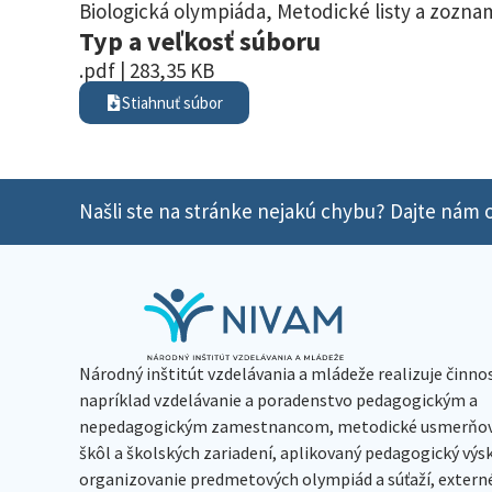
Biologická olympiáda
,
Metodické listy a zoznam
Typ a veľkosť súboru
.pdf | 283,35 KB
Stiahnuť súbor
Našli ste na stránke nejakú chybu? Dajte nám o
Národný inštitút vzdelávania a mládeže realizuje činno
napríklad vzdelávanie a poradenstvo pedagogickým a
nepedagogickým zamestnancom, metodické usmerňov
škôl a školských zariadení, aplikovaný pedagogický vý
organizovanie predmetových olympiád a súťaží, extern