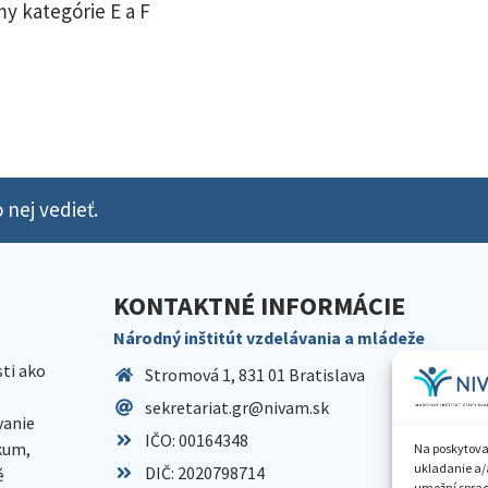
y kategórie E a F
 nej vedieť.
KONTAKTNÉ INFORMÁCIE
Národný inštitút vzdelávania a mládeže
sti ako
Stromová 1, 831 01 Bratislava
sekretariat.gr@nivam.sk
anie
IČO: 00164348
skum,
Na poskytova
ukladanie a/
DIČ: 2020798714
é
umožní spraco