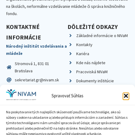
na školách, neformálne vzdelávanie mládeže či správa knižničného
fondu.
KONTAKTNÉ
DÔLEŽITÉ ODKAZY
Základné informácie o NIVaM
INFORMÁCIE
Kontakty
Národný inštitút vzdelávania a
mládeže
Kariéra
Kde nás nájdete
Stromová 1, 831 01
Bratislava
Pracoviská NIVaM
sekretariat.gr@nivam.sk
Dokumenty inštitúcie
IČO: 00164348
Knižnica
Spravovať Súhlas
DIČ: 2020798714
Na poskytovanie tých najlepších skúseností používame technológie, ako sú
súbory cookie na ukladanie a/alebo prístup k informáciám o zariadení. Súhlas s
týmito technológiami nám umožní spracovávať údaje, ako je správanie pri
prehliadaní alebo jedinečné ID na tejto stránke. Nesúhlas alebo odvolanie
Zásady ochrany súkromia
súhlasu môže nepriaznivo ovplyvniť určité vlastnosti a funkcie.