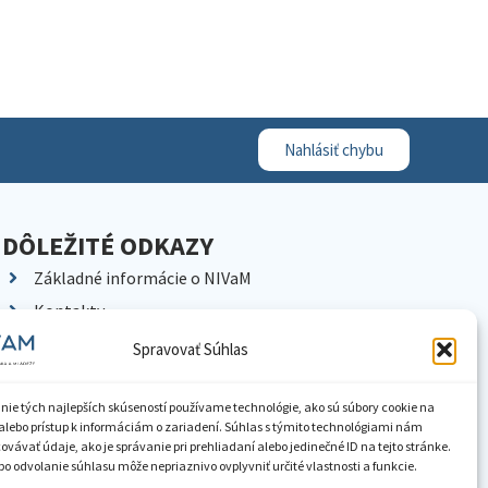
Nahlásiť chybu
DÔLEŽITÉ ODKAZY
Základné informácie o NIVaM
Kontakty
Kariéra
Spravovať Súhlas
Kde nás nájdete
Pracoviská NIVaM
nie tých najlepších skúseností používame technológie, ako sú súbory cookie na
alebo prístup k informáciám o zariadení. Súhlas s týmito technológiami nám
Dokumenty inštitúcie
vávať údaje, ako je správanie pri prehliadaní alebo jedinečné ID na tejto stránke.
o odvolanie súhlasu môže nepriaznivo ovplyvniť určité vlastnosti a funkcie.
Knižnica