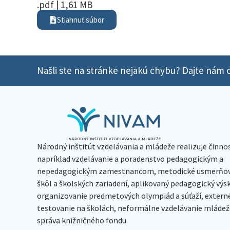
.pdf | 1,61 MB
Stiahnuť súbor
Našli ste na stránke nejakú chybu? Dajte nám o
Národný inštitút vzdelávania a mládeže realizuje činno
napríklad vzdelávanie a poradenstvo pedagogickým a
nepedagogickým zamestnancom, metodické usmerňov
škôl a školských zariadení, aplikovaný pedagogický vý
organizovanie predmetových olympiád a súťaží, extern
testovanie na školách, neformálne vzdelávanie mládeže
správa knižničného fondu.