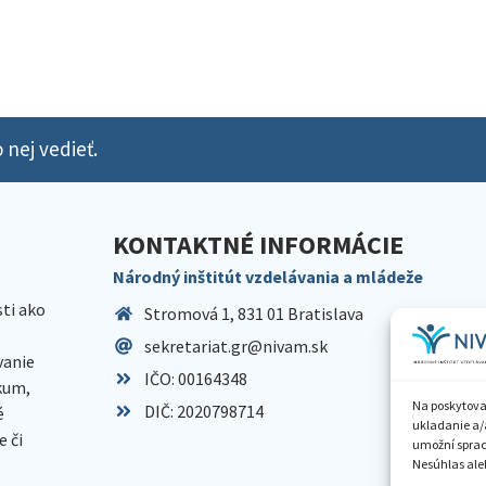
 nej vedieť.
KONTAKTNÉ INFORMÁCIE
Národný inštitút vzdelávania a mládeže
sti ako
Stromová 1, 831 01 Bratislava
sekretariat.gr@nivam.sk
anie
IČO: 00164348
skum,
Na poskytova
DIČ: 2020798714
é
ukladanie a/
 či
umožní spraco
Nesúhlas aleb