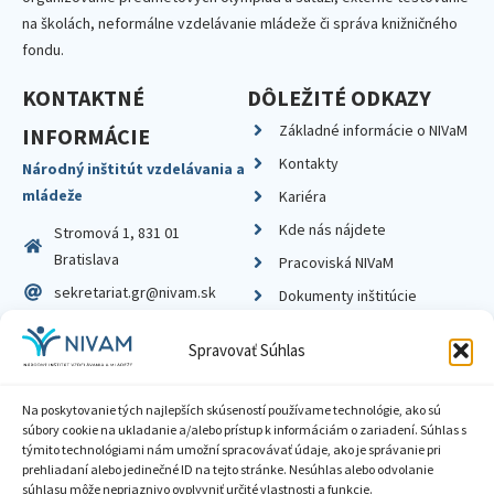
na školách, neformálne vzdelávanie mládeže či správa knižničného
fondu.
KONTAKTNÉ
DÔLEŽITÉ ODKAZY
Základné informácie o NIVaM
INFORMÁCIE
Kontakty
Národný inštitút vzdelávania a
mládeže
Kariéra
Kde nás nájdete
Stromová 1, 831 01
Bratislava
Pracoviská NIVaM
sekretariat.gr@nivam.sk
Dokumenty inštitúcie
IČO: 00164348
Knižnica
Spravovať Súhlas
DIČ: 2020798714
Na poskytovanie tých najlepších skúseností používame technológie, ako sú
súbory cookie na ukladanie a/alebo prístup k informáciám o zariadení. Súhlas s
týmito technológiami nám umožní spracovávať údaje, ako je správanie pri
prehliadaní alebo jedinečné ID na tejto stránke. Nesúhlas alebo odvolanie
Zásady ochrany súkromia
súhlasu môže nepriaznivo ovplyvniť určité vlastnosti a funkcie.