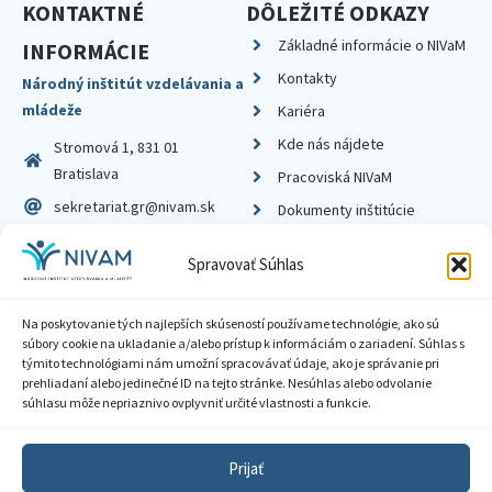
KONTAKTNÉ
DÔLEŽITÉ ODKAZY
Základné informácie o NIVaM
INFORMÁCIE
Kontakty
Národný inštitút vzdelávania a
mládeže
Kariéra
Kde nás nájdete
Stromová 1, 831 01
Bratislava
Pracoviská NIVaM
sekretariat.gr@nivam.sk
Dokumenty inštitúcie
IČO: 00164348
Knižnica
Spravovať Súhlas
DIČ: 2020798714
Na poskytovanie tých najlepších skúseností používame technológie, ako sú
súbory cookie na ukladanie a/alebo prístup k informáciám o zariadení. Súhlas s
týmito technológiami nám umožní spracovávať údaje, ako je správanie pri
prehliadaní alebo jedinečné ID na tejto stránke. Nesúhlas alebo odvolanie
Zásady ochrany súkromia
súhlasu môže nepriaznivo ovplyvniť určité vlastnosti a funkcie.
Vyhlásenie o prístupnosti
Prijať
Sprístupnenie informácií